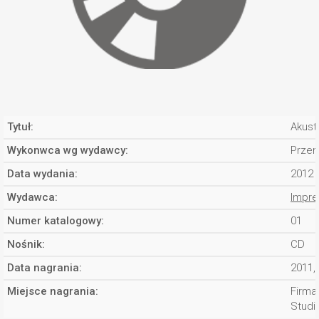
Tytuł:
Akusti
Wykonwca wg wydawcy:
Przem
Data wydania:
2012
Wydawca:
Impre
Numer katalogowy:
01
Nośnik:
CD
Data nagrania:
2011,
Miejsce nagrania:
Firma
Studi