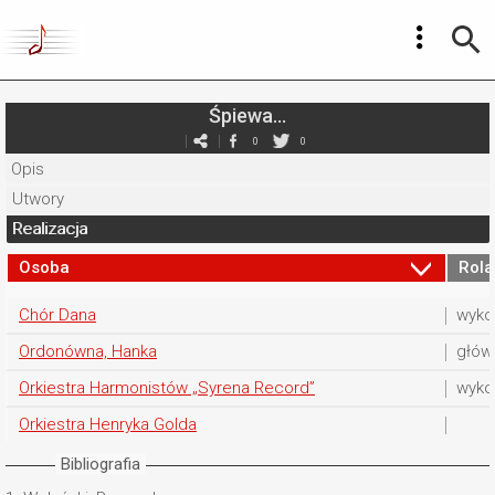
Śpiewa...
0
0
Opis
Utwory
Realizacja
Osoba
Rola
Chór Dana
wyko
Ordonówna, Hanka
głów
Orkiestra Harmonistów „Syrena Record”
wyko
Orkiestra Henryka Golda
Bibliografia