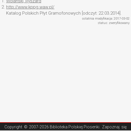
1.
Wolański, Ryszard
2.
http://www.kppg.waw.pl/
Katalog Polskich Płyt Gramofonowych [odczyt: 22.03.2014].
ostatnia modyfikacja: 2017-03-02
status: zweryfikowany
Copyright ©
2007-2026 Biblioteka Polskiej Piosenki
. Zapoznaj się