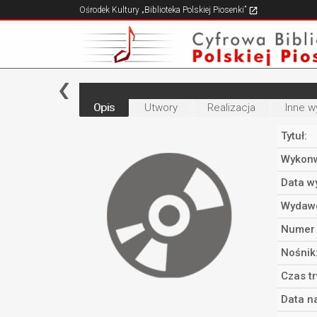
Ośrodek Kultury „Biblioteka Polskiej Piosenki”
Opis
Utwory
Realizacja
Inne w
Tytuł:
Wykonw
Data w
Wydaw
Numer 
Nośnik
Czas t
Data n