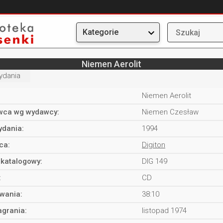
Kategorie
Niemen Aerolit
ydania
Niemen Aerolit
ca wg wydawcy:
Niemen Czesław
ydania:
1994
ca:
Digiton
katalogowy:
DIG 149
:
CD
rwania:
38:10
agrania:
listopad 1974