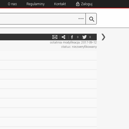
O nas
Regulaminy
Kontakt
Zaloguj
⋯
0
0
ostatnia modyfikacja: 2017-09-12
status: niezweryfikowany