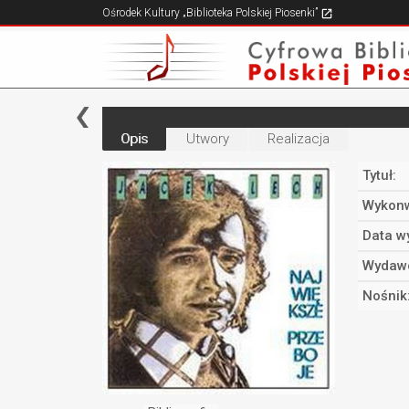
Ośrodek Kultury „Biblioteka Polskiej Piosenki”
Opis
Utwory
Realizacja
Tytuł:
Wykonw
Data w
Wydaw
Nośnik