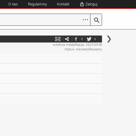
O nas
Regulaminy
Kontakt
Zaloguj
⋯
0
0
ostatnia modyfikacja: 2023-03-06
status: niezweryfikowany