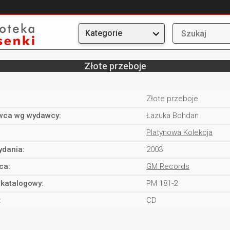
Kategorie
Złote przeboje
Złote przeboje
ca wg wydawcy:
Łazuka Bohdan
Platynowa Kolekcja
ydania:
2003
ca:
GM Records
katalogowy:
PM 181-2
:
CD