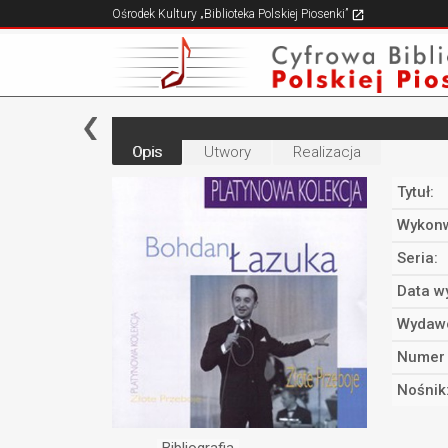
Ośrodek Kultury „Biblioteka Polskiej Piosenki”
Opis
Utwory
Realizacja
Tytuł:
Wykonw
Seria:
Data w
Wydaw
Numer 
Nośnik
Bibliografia