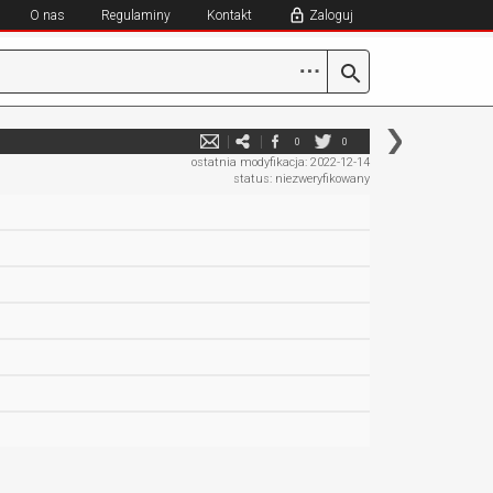
O nas
Regulaminy
Kontakt
Zaloguj
⋯
0
0
ostatnia modyfikacja: 2022-12-14
status: niezweryfikowany