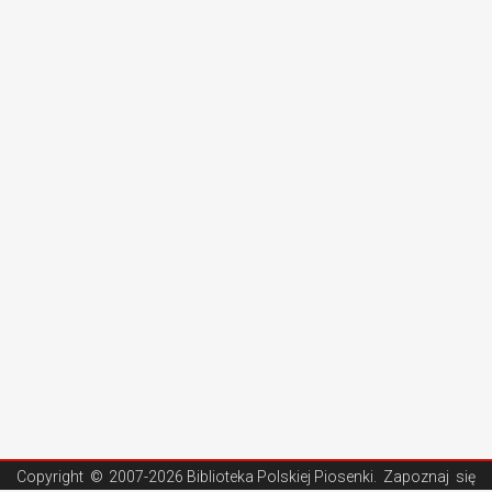
Copyright ©
2007-2026 Biblioteka Polskiej Piosenki
. Zapoznaj się