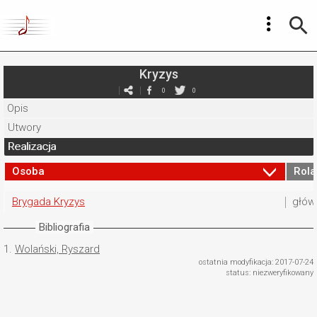
Kryzys
0
0
Opis
Utwory
Realizacja
Osoba
Rola
Brygada Kryzys
głów
Bibliografia
1.
Wolański, Ryszard
ostatnia modyfikacja: 2017-07-24
status: niezweryfikowany