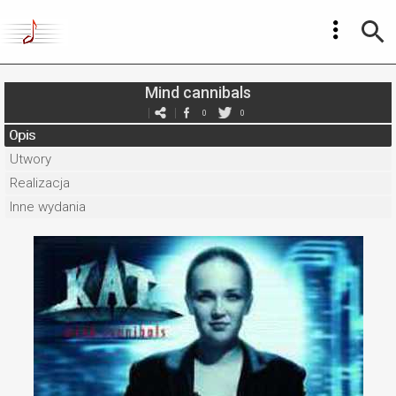
Mind cannibals
0
0
Opis
Utwory
Realizacja
Inne wydania