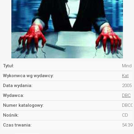
Tytuł:
Mind 
Wykonwca wg wydawcy:
Kat
Data wydania:
2005
Wydawca:
DBC
Numer katalogowy:
DBC0
Nośnik:
CD
Czas trwania:
54:39