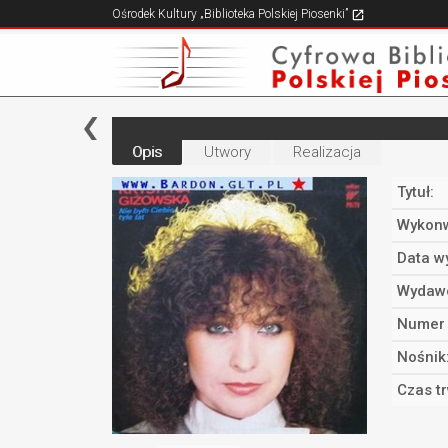
Ośrodek Kultury „Biblioteka Polskiej Piosenki”
Opis
Utwory
Realizacja
Tytuł:
Wykonw
Data w
Wydaw
Numer 
Nośnik
Czas t