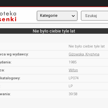
Kategorie
Nie było ciebie tyle lat
Nie było ciebie tyle lat
ca wg wydawcy:
Giżowska, Krystyna
ydania:
1985
ca:
Wifon
katalogowy:
LP074
:
LP
rwania:
39:58