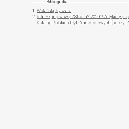
Bibliografia
1.
Wolański, Ryszard
2.
http://kppg.waw.pl/Strona%202019/etykiety.ph
Katalog Polskich Płyt Gramofonowych [odczyt: 1