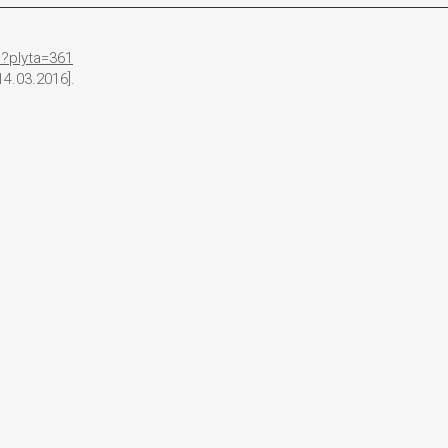
p?plyta=361
4.03.2016].