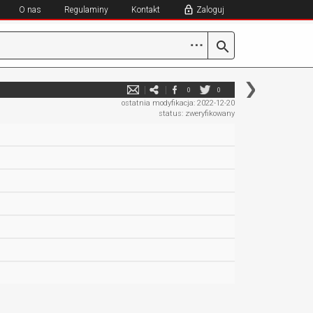
O nas
Regulaminy
Kontakt
Zaloguj
⋯
0
0
ostatnia modyfikacja: 2022-12-20
status: zweryfikowany