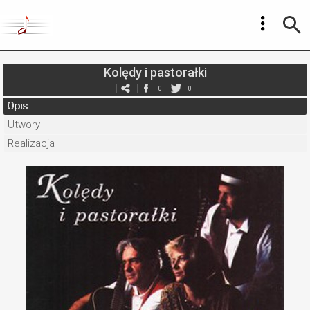
Kolędy i pastorałki
0
0
Opis
Utwory
Realizacja