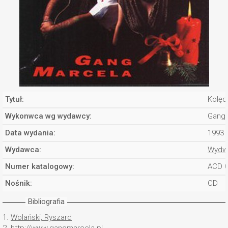
Tytuł:
Kolędy
Wykonwca wg wydawcy:
Gang 
Data wydania:
1993
Wydawca:
Wydwn
Numer katalogowy:
ACD 
Nośnik:
CD
Bibliografia
1.
Wolański, Ryszard