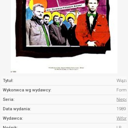
Tytuł:
Wiąza
Wykonwca wg wydawcy:
Forma
Seria:
Niepo
Data wydania:
1989
Wydawca:
Wifon
Nośnik:
LP