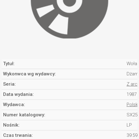
Tytuł:
Wołan
Wykonwca wg wydawcy:
Dżam
Seria:
Z arc
Data wydania:
1987
Wydawca:
Polsk
Numer katalogowy:
SX25
Nośnik:
LP
Czas trwania:
39:59