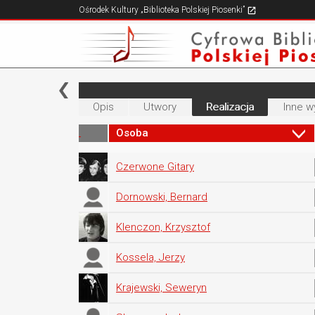
Ośrodek Kultury „Biblioteka Polskiej Piosenki”
Opis
Utwory
Realizacja
Inne w
Osoba
Czerwone Gitary
Dornowski, Bernard
Klenczon, Krzysztof
Kossela, Jerzy
Krajewski, Seweryn