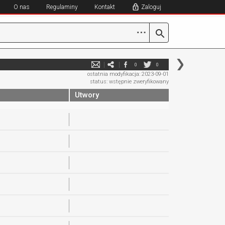
O nas
Regulaminy
Kontakt
Zaloguj
⋯
0
0
ostatnia modyfikacja: 2023-09-01
status: wstępnie zweryfikowany
Utwory