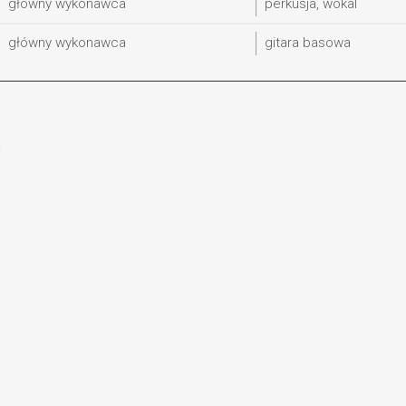
główny wykonawca
perkusja, wokal
główny wykonawca
gitara basowa
.