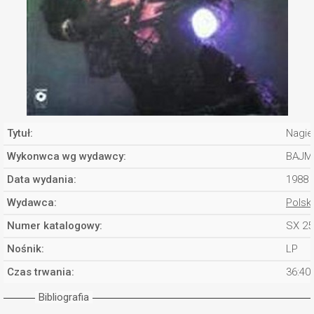
Tytuł:
Nagie
Wykonwca wg wydawcy:
BAJM
Data wydania:
1988
Wydawca:
Polsk
Numer katalogowy:
SX 25
Nośnik:
LP
Czas trwania:
36:40
Bibliografia