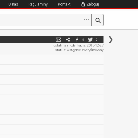
O nas
Regulaminy
Kontakt
Zaloguj
⋯
0
0
ostatnia modyfikacja: 2015-12-27
status: wstępnie zweryfikowany