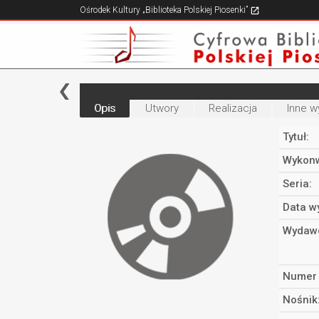
Ośrodek Kultury „Biblioteka Polskiej Piosenki”
Opis
Utwory
Realizacja
Inne w
Tytuł:
Wykonw
Seria:
Data w
Wydaw
Numer 
Nośnik