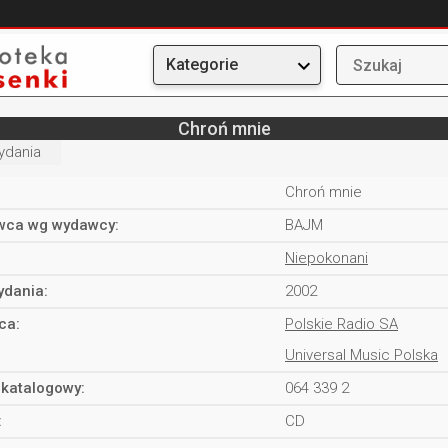
Kategorie
Chroń mnie
ydania
Chroń mnie
ca wg wydawcy:
BAJM
Niepokonani
ydania:
2002
ca:
Polskie Radio SA
Universal Music Polska
katalogowy:
064 339 2
:
CD