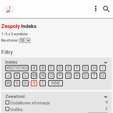
Zespoły
Indeks
1–5 z 5 wyników
Na stronie:
Filtry
Indeks
WSZYSTKO
A
B
C
D
E
F
G
H
I
J
K
L
M
N
O
P
Q
R
S
T
U
W
V
X
Y
Z
INNE
Zawartość
4
Dodatkowe informacje
2
Grafika