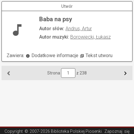
Utwór
Baba na psy
Autor słów:
Andrus, Artur
Autor muzyki:
Borowiecki, Łukasz
Zawiera:
Dodatkowe informacje
Tekst utworu
Strona
z 238
Copyright ©
2007-2026 Biblioteka Polskiej Piosenki
. Zapoznaj się