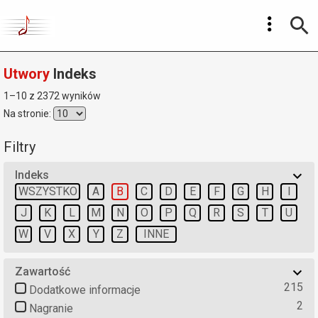
Utwory
Indeks
1–10 z 2372 wyników
Na stronie:
Filtry
Indeks
WSZYSTKO
A
B
C
D
E
F
G
H
I
J
K
L
M
N
O
P
Q
R
S
T
U
W
V
X
Y
Z
INNE
Zawartość
215
Dodatkowe informacje
2
Nagranie