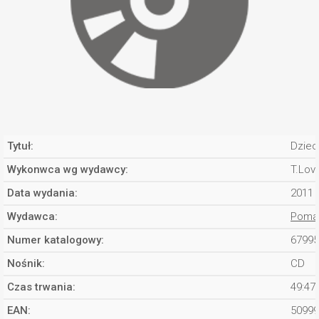
Tytuł:
Dziec
Wykonwca wg wydawcy:
T.Lov
Data wydania:
2011
Wydawca:
Pomat
Numer katalogowy:
67995
Nośnik:
CD
Czas trwania:
49:47
EAN:
50999